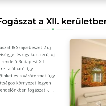
Fogászat a XII. kerületbe
szat & Szájsebészet 2 új
iséggel és egy korszerű, új
 rendelő Budapest XII.
re található, így
őinket és a várótermet úgy
rátságos környezet legyen
endelőnkben fogászati-, …