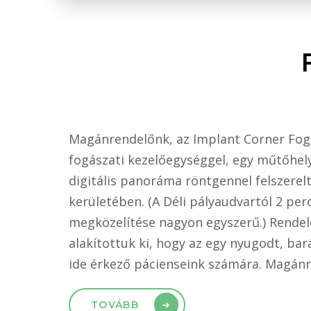
Magánrendelőnk, az Implant Corner Fogá
fogászati kezelőegységgel, egy műtőhely
digitális panoráma röntgennel felszerelt
kerületében. (A Déli pályaudvartól 2 perc
megközelítése nagyon egyszerű.) Rendel
alakítottuk ki, hogy az egy nyugodt, ba
ide érkező pácienseink számára. Magánr
TOVÁBB