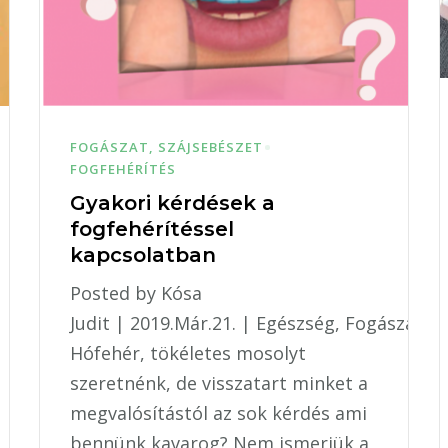
FOGÁSZAT, SZÁJSEBÉSZET
FOGFEHÉRÍTÉS
Gyakori kérdések a
fogfehérítéssel
kapcsolatban
Posted by Kósa
Judit | 2019.Már.21. | Egészség, Fogászat
Hófehér, tökéletes mosolyt
szeretnénk, de visszatart minket a
megvalósítástól az sok kérdés ami
bennünk kavarog? Nem ismerjük a