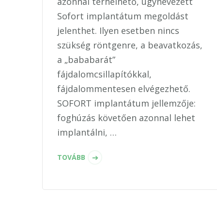
azonnal terhelhető, úgynevezett
Sofort implantátum megoldást
jelenthet. Ilyen esetben nincs
szükség röntgenre, a beavatkozás,
a „bababarát”
fájdalomcsillapítókkal,
fájdalommentesen elvégezhető.
SOFORT implantátum jellemzője:
foghúzás követően azonnal lehet
implantálni, …
TOVÁBB